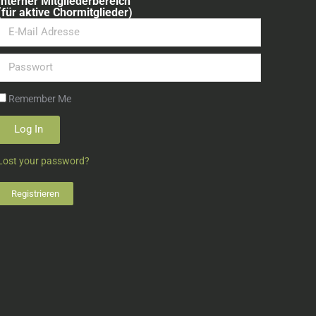
Interner Mitgliederbereich
(für aktive Chormitglieder)
Remember Me
Log In
Lost your password?
Registrieren