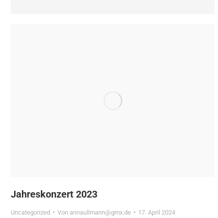
Jahreskonzert 2023
Uncategorized
Von
annaullmann@gmx.de
17. April 2024