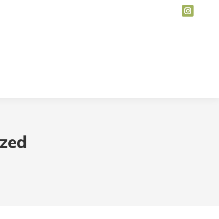
erie
Stimmen gesucht
Kontakt
Intern
erie
Stimmen gesucht
Kontakt
Intern
zed