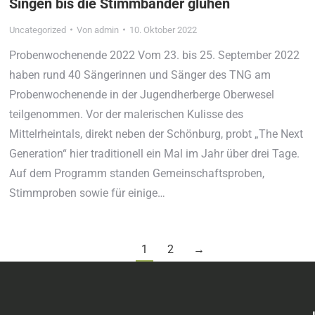
Singen bis die Stimmbänder glühen
Uncategorized
Von
admin
10. Oktober 2022
Probenwochenende 2022 Vom 23. bis 25. September 2022
haben rund 40 Sängerinnen und Sänger des TNG am
Probenwochenende in der Jugendherberge Oberwesel
teilgenommen. Vor der malerischen Kulisse des
Mittelrheintals, direkt neben der Schönburg, probt „The Next
Generation“ hier traditionell ein Mal im Jahr über drei Tage.
Auf dem Programm standen Gemeinschaftsproben,
Stimmproben sowie für einige…
1
2
→