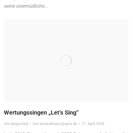
seine unermüdliche…
Wertungssingen „Let’s Sing“
Uncategorized
Von
annaullmann@gmx.de
17. April 2024