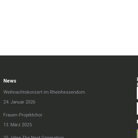
News
Weihnachtskonzert im Rheinhessendom
24. Januar 2026
Frauen-Projektchor
13. März 2025
25 Jahre The Next Generation