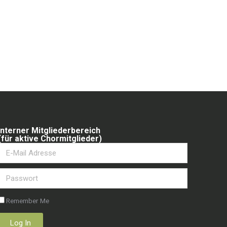
Interner Mitgliederbereich
(für aktive Chormitglieder)
Remember Me
Log In