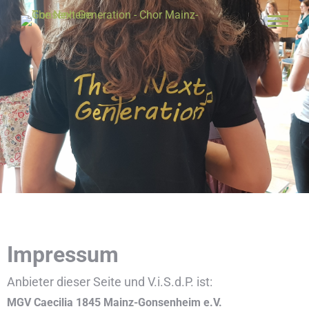
Impressum
Anbieter dieser Seite und V.i.S.d.P. ist:
MGV Caecilia 1845 Mainz-Gonsenheim e.V.